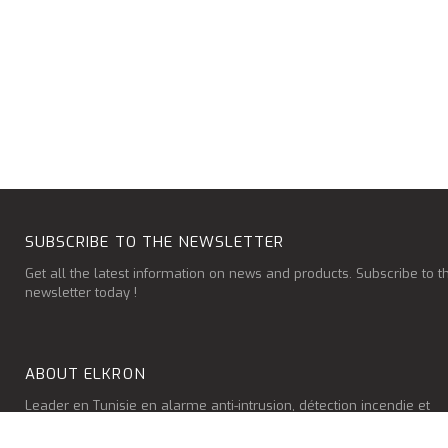
SUBSCRIBE TO THE NEWSLETTER
Get all the latest information on news and products. Subscribe to t
newsletter today !
ABOUT ELKRON
Leader en Tunisie en alarme anti-intrusion, détection incendie et
en contrôle d'accès résidentiel et tertiaire. ELKRON met à
disposition sur le marché tunisien une large gamme de produit.