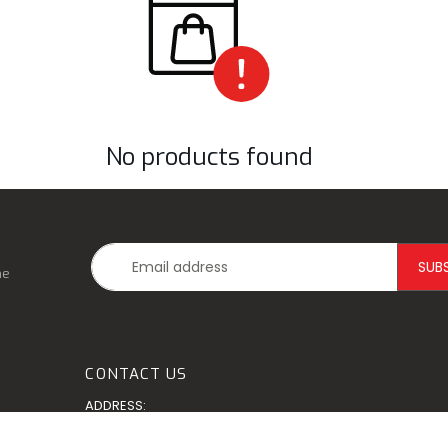
No products found
he
CONTACT US
ADDRESS:
2 bis rue El Menzah- El Menzah1 - 1004Tunis